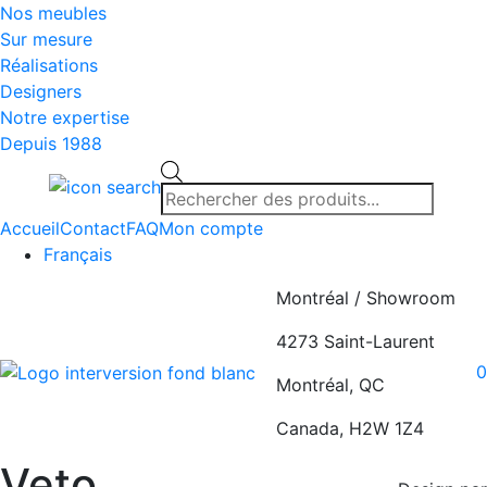
Nos meubles
Sur mesure
Réalisations
Designers
Notre expertise
Depuis 1988
Recherche
de
produits
Accueil
Contact
FAQ
Mon compte
Français
Montréal / Showroom
4273 Saint-Laurent
0
Montréal, QC
Canada, H2W 1Z4
Veto