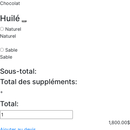
Chocolat
Huilé
Naturel
Naturel
Sable
Sable
Sous-total:
Total des suppléments:
+
Total:
quantité
de
1,800.00
$
Veto
Ajouter au devis