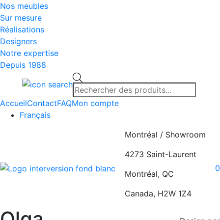
Nos meubles
Sur mesure
Réalisations
Designers
Notre expertise
Depuis 1988
Recherche
de
produits
Accueil
Contact
FAQ
Mon compte
Français
Montréal / Showroom
4273 Saint-Laurent
0
Montréal, QC
Canada, H2W 1Z4
Olga