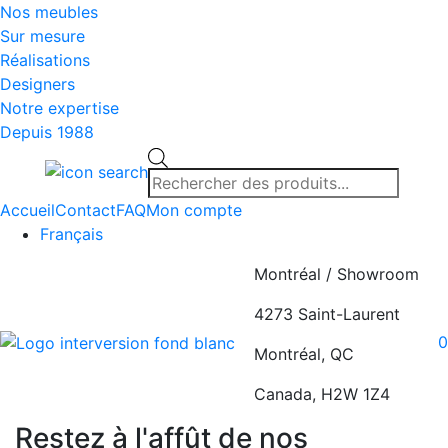
Nos meubles
Sur mesure
Réalisations
Designers
Notre expertise
Depuis 1988
Recherche
de
produits
Accueil
Contact
FAQ
Mon compte
Français
Montréal / Showroom
4273 Saint-Laurent
0
Montréal, QC
Canada, H2W 1Z4
Restez à l'affût de nos